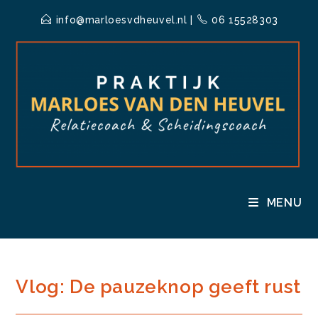
Ga
info@marloesvdheuvel.nl
|
06 15528303
naar
inhoud
MENU
Vlog: De pauzeknop geeft rust