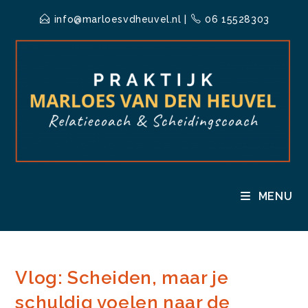
Ga
info@marloesvdheuvel.nl
|
06 15528303
naar
inhoud
MENU
Vlog: Scheiden, maar je
schuldig voelen naar de