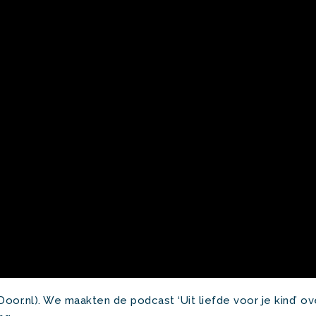
Door.nl). We maakten de podcast ‘Uit liefde voor je kind’ o