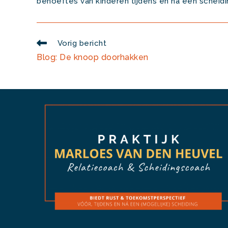
behoeftes van kinderen tijdens en na een scheidi
Lees
Vorig bericht
meer
Blog: De knoop doorhakken
artikelen