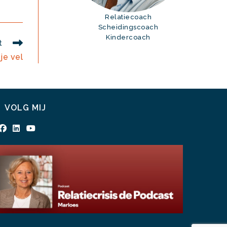
Relatiecoach
Scheidingscoach
Kindercoach
t
je vel
VOLG MIJ