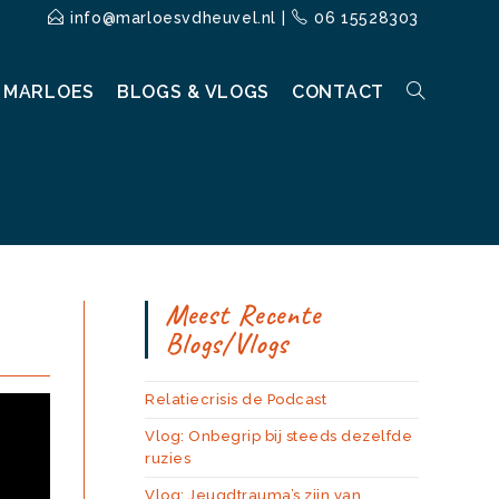
info@marloesvdheuvel.nl
|
06 15528303
 MARLOES
BLOGS & VLOGS
CONTACT
TOGGLE
WEBSITE
Meest Recente
ZOEKEN
Blogs/vlogs
Relatiecrisis de Podcast
Vlog: Onbegrip bij steeds dezelfde
ruzies
Vlog: Jeugdtrauma’s zijn van