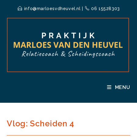
Ga
info@marloesvdheuvel.nl
|
06 15528303
naar
inhoud
MENU
Vlog: Scheiden 4