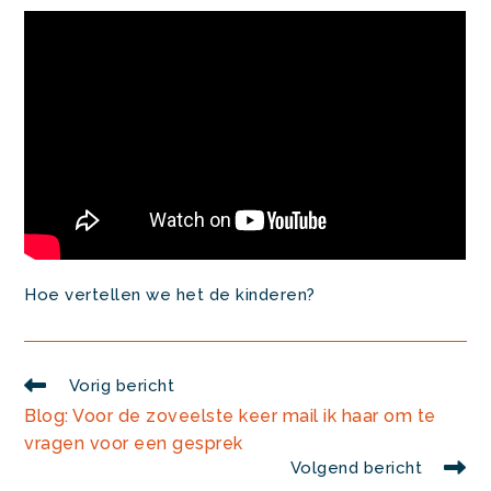
Hoe vertellen we het de kinderen?
Lees
Vorig bericht
meer
Blog: Voor de zoveelste keer mail ik haar om te
artikelen
vragen voor een gesprek
Volgend bericht